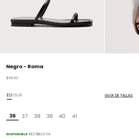
Negro - Roma
Precio de oferta
$118.90
EU
US
UK
GUÍA DE TALLAS
36
37
38
39
40
41
DISPONIBLE
· RECÍBELO YA