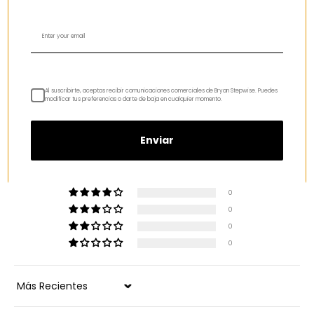
Al suscribirte, aceptas recibir comunicaciones comerciales de Bryan Stepwise. Puedes
modificar tus preferencias o darte de baja en cualquier momento.
Reseñas de Clientes
5.00 de 5
Enviar
Basado en 3 reseñas
3
0
0
0
0
Sort by