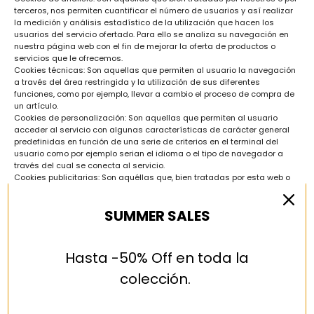
terceros, nos permiten cuantificar el número de usuarios y así realizar
la medición y análisis estadístico de la utilización que hacen los
usuarios del servicio ofertado. Para ello se analiza su navegación en
nuestra página web con el fin de mejorar la oferta de productos o
servicios que le ofrecemos.
Cookies técnicas: Son aquellas que permiten al usuario la navegación
a través del área restringida y la utilización de sus diferentes
funciones, como por ejemplo, llevar a cambio el proceso de compra de
un artículo.
Cookies de personalización: Son aquellas que permiten al usuario
acceder al servicio con algunas características de carácter general
predefinidas en función de una serie de criterios en el terminal del
usuario como por ejemplo serian el idioma o el tipo de navegador a
través del cual se conecta al servicio.
Cookies publicitarias: Son aquéllas que, bien tratadas por esta web o
por terceros, permiten gestionar de la forma más eficaz posible la
oferta de los espacios publicitarios que hay en la página web,
SUMMER SALES
adecuando el contenido del anuncio al contenido del servicio
solicitado o al uso que realice de nuestra página web. Para ello
podemos analizar sus hábitos de navegación en Internet y podemos
mostrarle publicidad relacionada con su perfil de navegación.
Hasta -50% Off en toda la
Cookies de publicidad comportamental: Son aquellas que permiten la
gestión, de la forma más eficaz posible, de los espacios publicitarios
colección.
que, en su caso, el editor haya incluido en una página web, aplicación o
plataforma desde la que presta el servicio solicitado. Este tipo de
cookies almacenan información del comportamiento de los visitantes