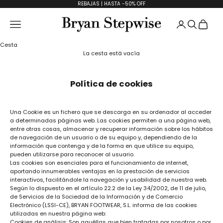
Ir al contenido
REBAJAS | HASTA -50% OFF
Abrir página
Abrir bú
Abrir
Abrir menú de navegación
Bryan Stepwise
Cesta
La cesta está vacía
Política de cookies
Una Cookie es un fichero que se descarga en su ordenador al acceder
a determinadas páginas web. Las cookies permiten a una página web,
entre otras cosas, almacenar y recuperar información sobre los hábitos
de navegación de un usuario o de su equipo y, dependiendo de la
información que contenga y de la forma en que utilice su equipo,
pueden utilizarse para reconocer al usuario.
Las cookies son esenciales para el funcionamiento de internet,
aportando innumerables ventajas en la prestación de servicios
interactivos, facilitándole la navegación y usabilidad de nuestra web.
Según lo dispuesto en el artículo 22.2 de la Ley 34/2002, de 11 de julio,
de Servicios de la Sociedad de la Información y de Comercio
Electrónico (LSSI-CE), BRYAN FOOTWEAR, S.L. informa de las cookies
utilizadas en nuestra página web:
Cookies de análisis: Son aquéllas que bien tratadas por nosotros o por