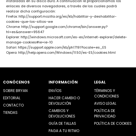
instaladas en su disco duro. A continuación le proporcionamos los
enlaces de diversos navegadores, a través de los cuales podrá
realizar dicha configuración:
Firefox:
http://support.mozilla.org/es/kb/habilitar-y-deshabilitar-
cookies-que-los-sitios-we
Chrome:
http://support.google.com/chrome/bin/answer.py?
hl=es&answer=95647
Explorer:
http://windows.microsoft.com/es-es/internet-explorer/delete-
manage-cookies#ie=ie-10
Safari:
https://support.apple.com/kb/ph17191?locale=es_ES
Opera:
http://help.opera.com/Windows/11.50/es-ES/cookies.html
CONÓCENOS
INFORMACIÓN
LEGAL
SOBRE BRYAN
ENVÍOS
TÉRMINOS Y
CONDICIONES
EDITORIAL
HACER CAMBIO O
DEVOLUCIÓN
AVISO LEGAL
CONTACTO
CAMBIOS Y
POLÍTICA DE
TIENDAS
DEVOLUCIONES
PRIVACIDAD
GUÍA DE TALLAS
POLÍTICA DE COOKIES
PAGA A TU RITMO