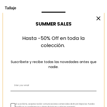
Tallaje
Talla pequeño
Talla normal
Talla grande
SUMMER SALES
AÑADIR A LA CESTA
Hasta -50% Off en toda la
colección.
Descripción
Suscríbete y recibe todas las novedades antes que
Medidas
nadie.
MATERIALES Y CUIDADOS
CAMBIOS Y DEVOLUCIONES
Al suscribirte, aceptas recibir comunicaciones comerciales de Bryan Stepwise. Puedes
modificar tus preferencias o darte de baja en cualquier momento.