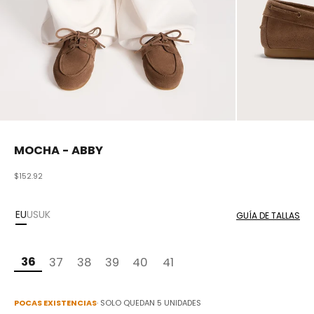
MOCHA - ABBY
Precio de oferta
$152.92
EU
US
UK
GUÍA DE TALLAS
36
37
38
39
40
41
POCAS EXISTENCIAS
· SOLO QUEDAN
5
UNIDADES