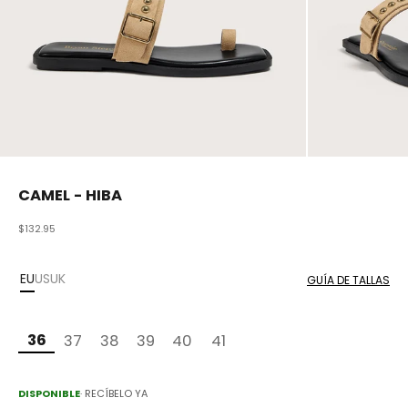
CAMEL - HIBA
Precio de oferta
$132.95
EU
US
UK
GUÍA DE TALLAS
36
37
38
39
40
41
DISPONIBLE
· RECÍBELO YA