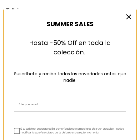
Tallaje
SUMMER SALES
Talla pequeño
Talla normal
Talla grande
AÑADIR A LA CESTA
Hasta -50% Off en toda la
colección.
Descripción
Suscríbete y recibe todas las novedades antes que
nadie.
MATERIALES Y CUIDADOS
CAMBIOS Y DEVOLUCIONES
Al suscribirte, aceptas recibir comunicaciones comerciales de Bryan Stepwise. Puedes
modificar tus preferencias o darte de baja en cualquier momento.