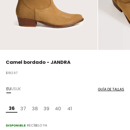
Camel bordado - JANDRA
Precio de oferta
$182.97
EU
US
UK
GUÍA DE TALLAS
36
37
38
39
40
41
DISPONIBLE
· RECÍBELO YA