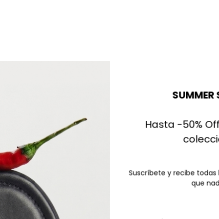
SUMMER 
Hasta -50% Off
colecc
Suscríbete y recibe todas
que nad
La cesta está vacía