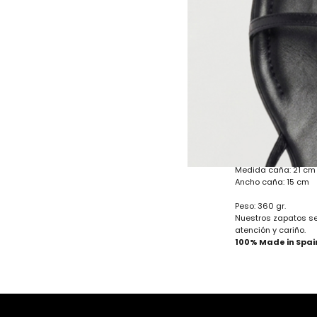
Botín tipo cowboy 
· Corte 100% pìel va
· Forro 100% tejido tr
· Plantilla 100% piel.
· Suela prefabricad
Medida suela : 0,6 
Medida caña: 21 cm
Ancho caña: 15 cm
Peso: 360 gr.
Nuestros zapatos se
atención y cariño.
100% Made in Spai