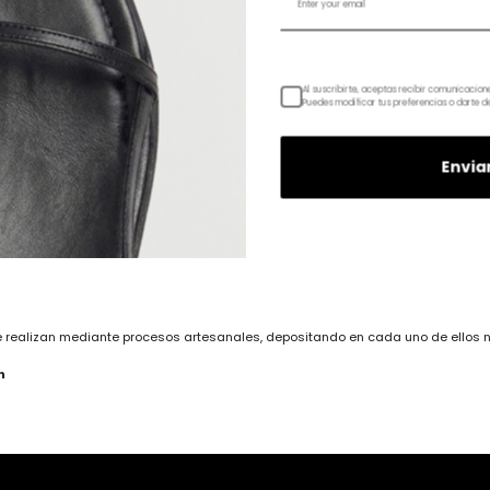
Composición y materiales
Al suscribirte, aceptas recibir comunicacio
Puedes modificar tus preferencias o darte d
bicolor con pieza metálica en puntera.
cuno.
Envia
anspirable.
o aspecto madera rústica.
cm - Medida de tacón : 8,5 cm
 realizan mediante procesos artesanales, depositando en cada uno de ellos
n