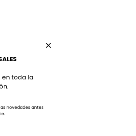
SALES
 en toda la
ión.
 las novedades antes
ie.