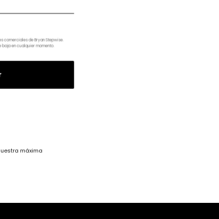
nes comerciales de Bryan Stepwise.
e baja en cualquier momento.
r
 nuestra máxima