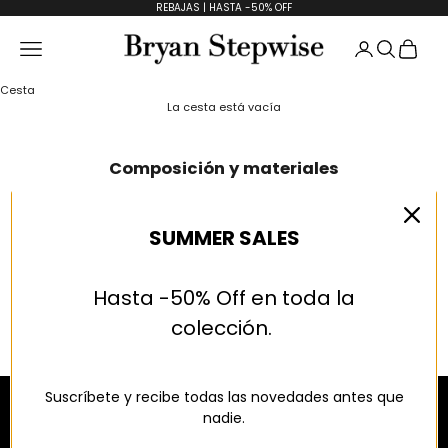
Ir al contenido
REBAJAS | HASTA -50% OFF
Abrir página
Abrir bú
Abrir
Abrir menú de navegación
Bryan Stepwise
Cesta
La cesta está vacía
Composición y materiales
· Corte 100% piel de vacuno
SUMMER SALES
· Forro 100% piel
· Plantilla 100% piel
· Suela 100% Poliuretano
Hasta -50% Off en toda la
Nuestros zapatos se realizan mediante procesos artesanales,
depositando en cada uno de ellos nuestra máxima atención y cariño.
colección.
100% Made in Spain
Suscríbete y recibe todas las novedades antes que
nadie.
CONÓCENOS
INFORMACIÓN
LEGAL