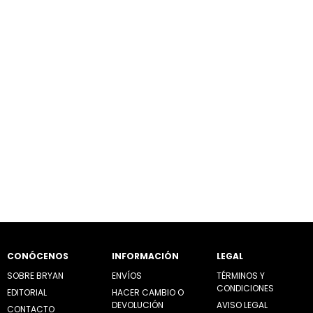
Personalidad y estilo únicos
Si algo define el trabajo de Eli es la esencia que impronta en cada una de sus
creaciones. Un estilo muy especial en el que destaca una paleta de colores
que lleva su firma.
Una polifacética artista que nos tiene enamorados por su creatividad y
versatilidad a la hora de llevar a cabo todo lo que se propone.
CONÓCENOS
INFORMACIÓN
LEGAL
SOBRE BRYAN
ENVÍOS
TÉRMINOS Y
CONDICIONES
EDITORIAL
HACER CAMBIO O
DEVOLUCIÓN
AVISO LEGAL
CONTACTO