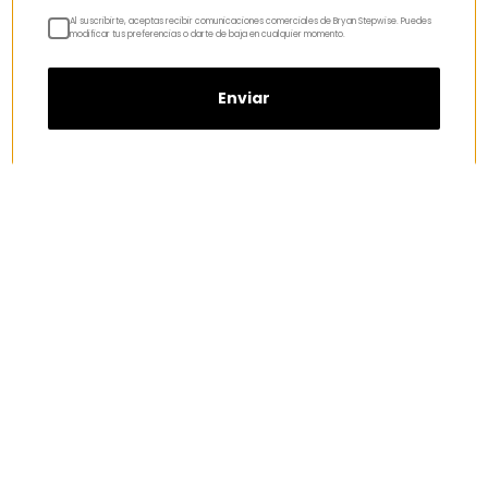
Al suscribirte, aceptas recibir comunicaciones comerciales de Bryan Stepwise. Puedes
modificar tus preferencias o darte de baja en cualquier momento.
Enviar