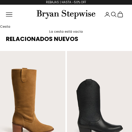
Ir al contenido
REBAJAS | HASTA -50% OFF
Abrir página
Abrir bú
Abrir
Abrir menú de navegación
Bryan Stepwise
Cesta
La cesta está vacía
RELACIONADOS NUEVOS