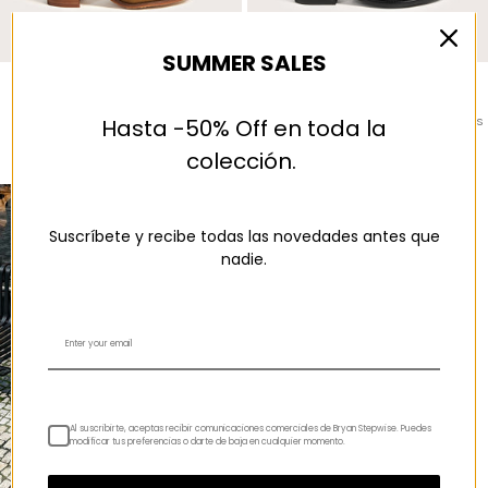
SUMMER SALES
Camel - VALENTINA
Negro vintage - JANDRA
Precio de oferta
Precio de oferta
$132.95
$148.95
Hasta -50% Off en toda la
2 COLORES
+8 COLORES
colección.
Suscríbete y recibe todas las novedades antes que
nadie.
Al suscribirte, aceptas recibir comunicaciones comerciales de Bryan Stepwise. Puedes
modificar tus preferencias o darte de baja en cualquier momento.