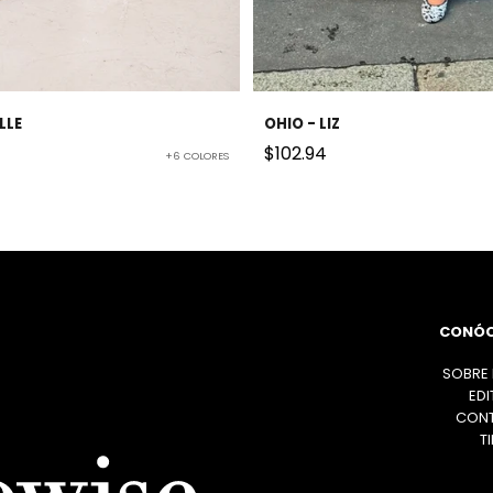
LLE
OHIO - LIZ
erta
Precio de oferta
$102.94
+6 COLORES
CONÓ
SOBRE
EDI
CON
T