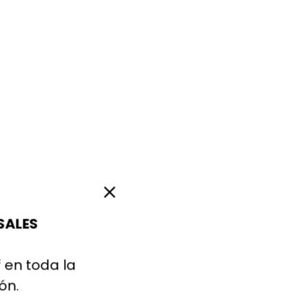
SALES
 en toda la
ión.