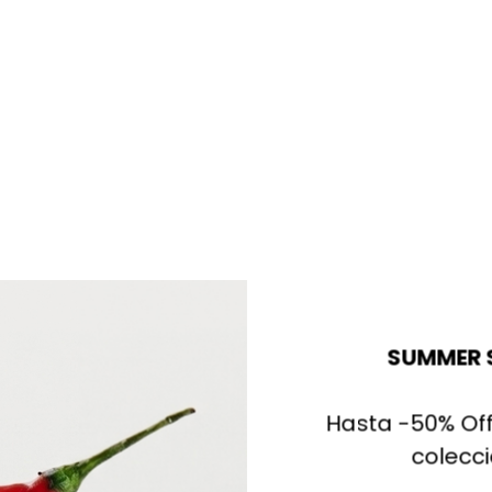
SUMMER 
Hasta -50% Off
La cesta está vacía
colecc