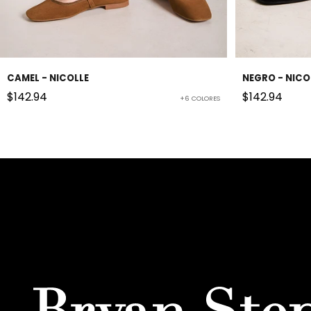
CAMEL - NICOLLE
NEGRO - NICO
Precio de oferta
Precio de of
$142.94
$142.94
+6 COLORES