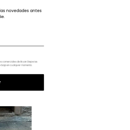
 las novedades antes
ie.
nes comerciales de Bryan Stepwise.
e baja en cualquier momento.
r