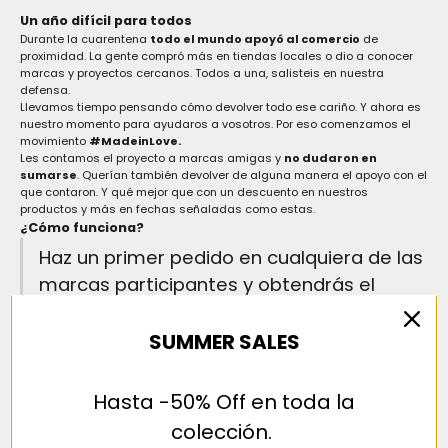
Un año difícil para todos
Durante la cuarentena
todo el mundo apoyó al comercio
de
proximidad. La gente compró más en tiendas locales o dio a conocer
marcas y proyectos cercanos. Todos a una, salisteis en nuestra
defensa.
Llevamos tiempo pensando cómo devolver todo ese cariño. Y ahora es
nuestro momento para ayudaros a vosotros. Por eso comenzamos el
movimiento
#MadeinLove.
Les contamos el proyecto a marcas amigas y
no dudaron en
sumarse
. Querían también devolver de alguna manera el apoyo con el
que contaron. Y qué mejor que con un descuento en nuestros
productos y más en fechas señaladas como estas.
¿Cómo funciona?
Haz un primer pedido en cualquiera de las
marcas participantes y obtendrás el
código único de un
15% de
descuento
para usar en cualquiera de
SUMMER SALES
ellas.
Des esta forma, nos gustaría invitarte a que continues apostando por
Hasta -50% Off en toda la
marcas que trabajamos duro por seguir en el camino. Marcas con los
colección.
mismo valores de honestidad,
que trabajan desde el cariño y que
cuidan cada mínimo detalle, desarrollándose a fondo desde sus