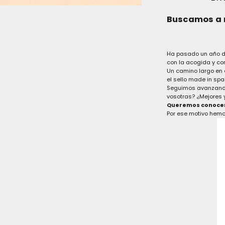
Buscamos a 
Ha pasado un año d
con la acogida y con
Un camino largo en 
el sello made in spa
Seguimos avanzando
vosotras? ¿Mejores
Queremos conocero
Por ese motivo hem