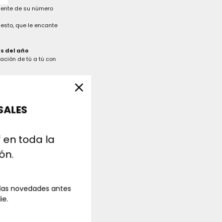
mente de su número
esto, que le encante
s del año
ación de tú a tú con
SALES
 en toda la
ión.
 las novedades antes
ie.