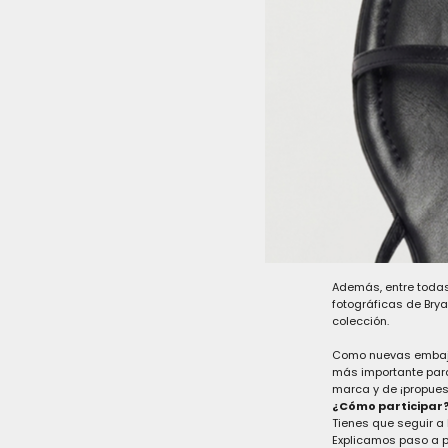
Como parte de las 
vídeos, looks, conse
personalidad!
Intentaremos mostrar
la moda!
Además, entre todas
fotográficas de Brya
colección.
Como nuevas embaja
más importante para
marca y de ¡propues
¿Cómo participar
Tienes que seguir a
Explicamos paso a pa