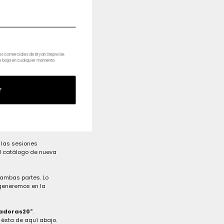
nes comerciales de Bryan Stepwise.
e baja en cualquier momento.
r
ue generamos: tips,
e redes y su
puesto, ¡su gusto por
 las sesiones
el catálogo de nueva
ambas partes. Lo
 generemos en la
jadoras20"
.
e ésta de aquí abajo.