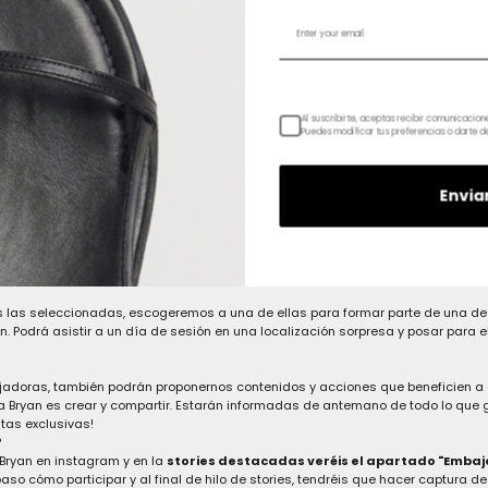
Al suscribirte, aceptas recibir comunicacio
Puedes modificar tus preferencias o darte d
Envia
chicas de
#BryanADDICTED
podrán participar en algunos de los contenidos q
jos, post,.. las etiquetaremos y promoveremos su talento, su trabajo más allá d
 todos los aspectos de una mujer Bryan: intereses, sueños, esfuerzos y por su
 las seleccionadas, escogeremos a una de ellas para formar parte de una de
n. Podrá asistir a un día de sesión en una localización sorpresa y posar para 
doras, también podrán proponernos contenidos y acciones que beneficien a 
 Bryan es crear y compartir. Estarán informadas de antemano de todo lo que
tas exclusivas!
?
 Bryan en instagram y en la
stories destacadas veréis el apartado "Emba
so cómo participar y al final de hilo de stories, tendréis que hacer captura d