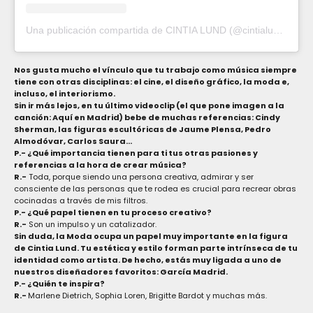
Una publicación compartida de CINTIA LUND (@cintialund)
Nos gusta mucho el vínculo que tu trabajo como música siempre
tiene con otras disciplinas: el cine, el diseño gráfico, la moda e,
incluso, el interiorismo.
Sin ir más lejos, en tu último videoclip (el que pone imagen a la
canción: Aquí en Madrid) bebe de muchas referencias: Cindy
Sherman, las figuras escultóricas de Jaume Plensa, Pedro
Almodóvar, Carlos Saura…
P.- ¿Qué importancia tienen para ti tus otras pasiones y
referencias a la hora de crear música?
R.-
Toda, porque siendo una persona creativa, admirar y ser
consciente de las personas que te rodea es crucial para recrear obras
cocinadas a través de mis filtros.
P.- ¿Qué papel tienen en tu proceso creativo?
R.-
Son un impulso y un catalizador.
Sin duda, la Moda ocupa un papel muy importante en la figura
de Cintia Lund. Tu estética y estilo forman parte intrínseca de tu
identidad como artista. De hecho, estás muy ligada a uno de
nuestros diseñadores favoritos: García Madrid.
P.- ¿Quién te inspira?
R.-
Marlene Dietrich,
Sophia Loren,
Brigitte Bardot y muchas más.