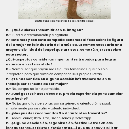
Cintia Lund con nuestras botas Jandra camel
R.- ¿Qué quieres transmitir con tu imagen?
R.-
Fuerza, determinación y elegancia.
P.- Este mes y con esta campaña ponemos el foco sobre la figura
de la mujer en la industria de la música. Creemos necesaria una
mayor visibilidad del papel que artistas, como tú, ejercen sobre
este sector.
¿Qué aspectos consideras importantes trabajar para lograr
avanzar en este sentido?
R.-
Normalizar que hayan más figuras femeninas que no solo
interpretan pero que también componen sus propias letras.
P.- ¿Te has sentido en alguna ocasión infravalorada en tu
trabajo por el hecho de ser mujer?
R.-
No, porque no lo he permitido.
P.- ¿Qué gestos haces desde tu propia experiencia para cambiar
este hecho?
R.-
No juzgar a las personas por su género u orientación sexual,
simplemente por su valía y talento individual.
P.- ¿Nos puedes recomendar 3 o 4 cantantes favoritas?
R.-
Annie Lennox,
Beth Ditto,
Grace Jones y
Goldfrapp.
P.- ¿Alguna asociación, organización, festival, otras chicas
(productoras, estilistas,
fotógrafas,...) que quieras visibilizar