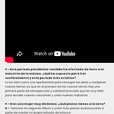
P.- Este periodo pandémico también ha afectado de lleno a la
industria de la música. ¿Qué ha supuesto para ti el
confinamiento y este periodo más estático?
Lo he visto como una oportunidad para recargar las pilas y componer
nuevos temas ya que en el proceso de los nuevos temas hay una
primera parte de introspección y soledad buscada que es muy fértil
para escribir nuevas canciones y crear nuevas melodías.
P.- Eres una mujer muy dinámica. ¿Qué planes tienes a la vista?
R.-
Terminar mi segundo álbum y crear más piezas audiovisuales a
parte de montar mi propio estudio de música.