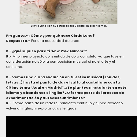
Cintia Lund con nuestras botas Jandra en color camel.
Pregunta.- ¿Cómo y por qué nace Cintia Lund?
Respuesta.-
Por una necesidad de crear.
P.- ¿Qué supuso para ti "
New York Anthem
"?
R.-
Mi primer proyecto consentido de obra completa, ya que tuve en
consideración no sólo la composición musical si no el arte y el
estilismo.
P.-
Vemos una clara evolución en tu estilo musical (sonidos,
letras…) hasta el punto de
dar el salto al castellano con tu
último tema “Aquí en Madrid”. ¿Te planteas instalarte en este
idioma y abandonar el inglés? ¿O forma parte del proceso de
experimentación y autodescubrimiento?
R.-
Forma parte de un redescubrimiento continuo y nunca desecho
volver al ingles, ni explorar otras lenguas.