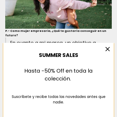
P.- Como mujer empresaria, ¿Qué te gustaría conseguir en un
futuro?
En cuanto a mi marca, un objetivo a
medio corto plazo es abrir tienda física en
SUMMER SALES
otras zonas de España, empezando por
Madrid.
Hasta -50% Off en toda la
Eso sería un sueño que me encantaría conseguir. Y a un largo plazo,
colección.
me haría mucha ilusión hacer alguna colaboración con una marca
grande, o expandirnos al extranjero.
P.- Háblanos un poco de la gestión del trabajo en redes sociales,
¿Qué supone? ¿Cuánto tiempo le dedicas a tu Instagra
m?
Suscríbete y recibe todas las novedades antes que
La gente tiene una imagen distorsionada del mundo influencer.
nadie.
Es todavía un trabajo desconocido para el público pero
sabemos que hay mucho curro detrás. Ha cambiado por
completo el mundo de la publicidad.
Para mi el trabajo en Instagram tiene dos partes, una la que es