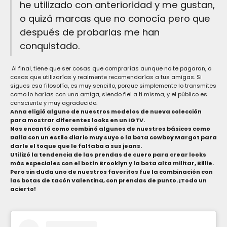
he utilizado con anterioridad y me gustan,
o quizá marcas que no conocía pero que
después de probarlas me han
conquistado.
Al final, tiene que ser cosas que comprarías aunque no te pagaran, o
cosas que utilizarías y realmente recomendarías a tus amigas. Si
sigues esa filosofía, es muy sencillo, porque simplemente lo transmites
como lo harías con una amiga, siendo fiel a ti misma, y el público es
consciente y muy agradecido.
Anna
eligió alguno de nuestros modelos de
nueva colección
para mostrar diferentes looks en un IGTV.
Nos encantó como combinó algunos de nuestros básicos como
Dalia
con un estilo diario muy suyo o la
bota cowboy Margot
para
darle el toque que le faltaba a sus jeans.
Utilizó la tendencia de las prendas de cuero para crear looks
más especiales con el
botín Brooklyn
y la
bota alta militar, Billie
.
Pero sin duda uno de nuestros favoritos fue la combinación con
las
botas de tacón Valentina
, con prendas de punto. ¡Todo un
acierto!