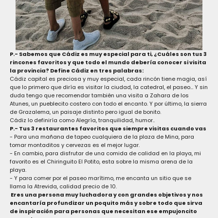
P.- Sabemos que Cádiz es muy especial para ti, ¿Cuáles son tus 3
rincones favoritos y que todo el mundo debería conocer si visita
la provincia? Define Cádiz en tres palabras:
Cádiz capital es preciosa y muy especial, cada rincón tiene magia, así
que lo primero que diría es visitar la ciudad, la catedral, el paseo... Y sin
duda tengo que recomendar también una visita a Zahara de los
Atunes, un pueblecito costero con todo el encanto. Y por último, la sierra
de Grazalema, un paisaje distinto pero igual de bonito.
Cádiz lo definiría como Alegría, tranquilidad, humor..
P.- Tus 3 restaurantes favoritos que siempre visitas cuando vas
- Para una mañana de tapeo cualquiera de la plaza de Mina, para
tomar montaditos y cervezas es el mejor lugar.
- En cambio, para disfrutar de una comida de calidad en la playa, mi
favorito es el Chiringuito El Potito, esta sobre la misma arena de la
playa.
- Y para comer por el paseo marítimo, me encanta un sitio que se
llama la Atrevida, calidad precio de 10.
Eres una persona muy luchadora y con grandes objetivos y nos
encantaría profundizar un poquito más y sobre todo que sirva
de inspiración para personas que necesitan ese empujoncito